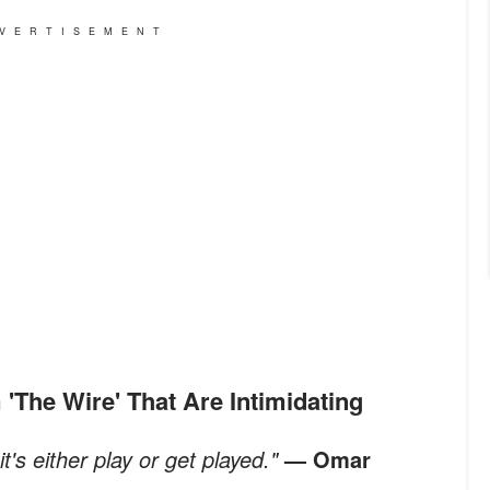
VERTISEMENT
 'The Wire' That Are Intimidating
t's either play or get played."
— Omar