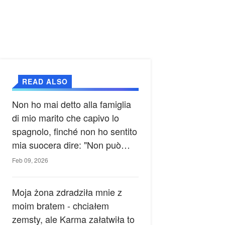
READ ALSO
Non ho mai detto alla famiglia
di mio marito che capivo lo
spagnolo, finché non ho sentito
mia suocera dire: "Non può
ancora conoscere la verità".
Feb 09, 2026
Moja żona zdradziła mnie z
moim bratem - chciałem
zemsty, ale Karma załatwiła to